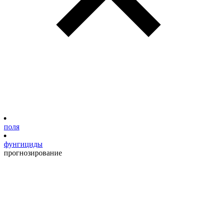
поля
фунгициды
прогнозирование